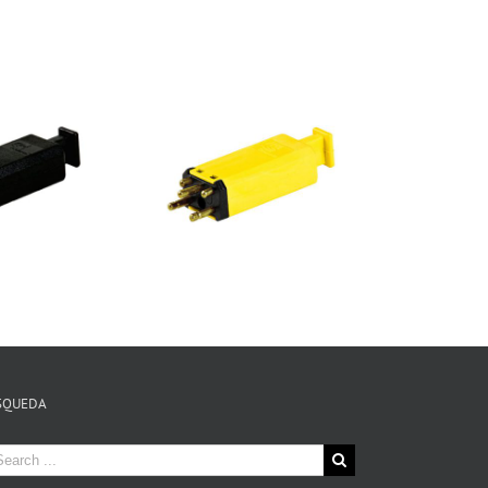
SQUEDA
arch
: