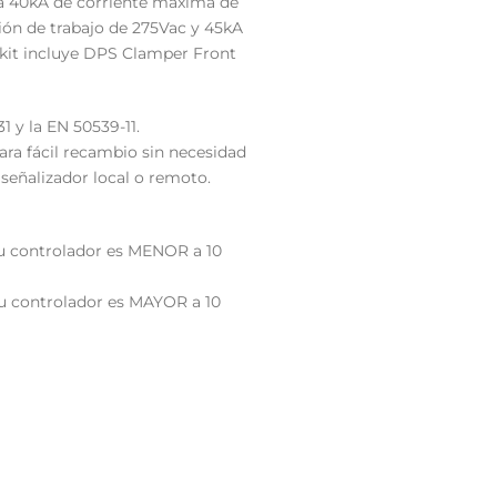
ta 40kA de corriente máxima de
ión de trabajo de 275Vac y 45kA
l kit incluye DPS Clamper Front
1 y la EN 50539-11.
ara fácil recambio sin necesidad
 señalizador local o remoto.
 su controlador es MENOR a 10
 su controlador es MAYOR a 10