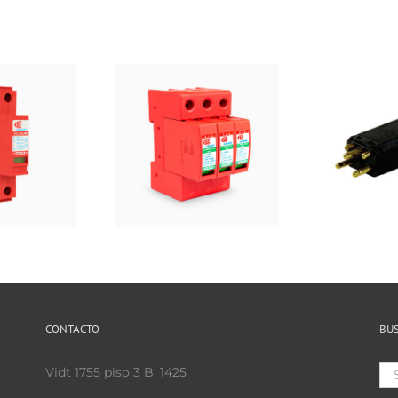
CONTACTO
BU
Se
Vidt 1755 piso 3 B, 1425
for