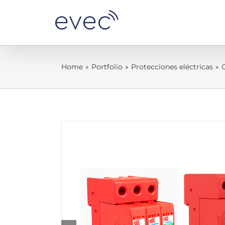
Skip
to
content
Home
»
Portfolio
»
Protecciones eléctricas
»