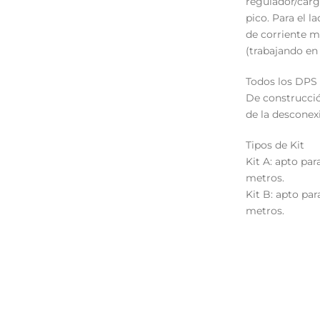
regulador/carg
pico. Para el 
de corriente m
(trabajando en
Todos los DPS s
De construcció
de la desconex
Tipos de Kit
Kit A: apto par
metros.
Kit B: apto par
metros.