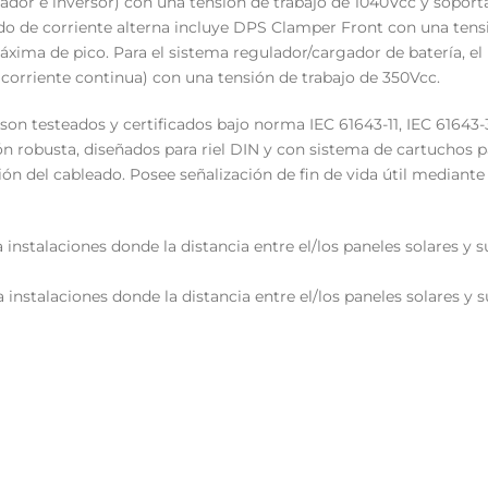
ador e inversor) con una tensión de trabajo de 1040Vcc y sopor
lado de corriente alterna incluye DPS Clamper Front con una tens
áxima de pico. Para el sistema regulador/cargador de batería, e
 corriente continua) con una tensión de trabajo de 350Vcc.
on testeados y certificados bajo norma IEC 61643-11, IEC 61643-3
n robusta, diseñados para riel DIN y con sistema de cartuchos p
ión del cableado. Posee señalización de fin de vida útil mediante
a instalaciones donde la distancia entre el/los paneles solares y
a instalaciones donde la distancia entre el/los paneles solares y