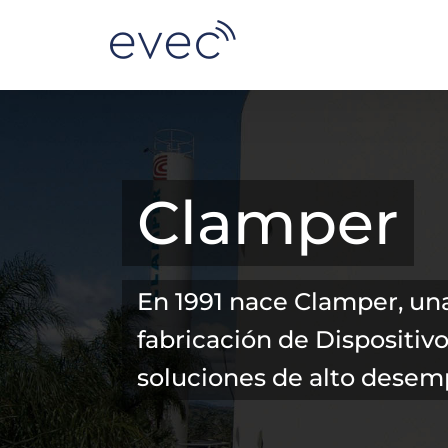
Skip
to
content
Clamper
En 1991 nace Clamper, una
fabricación de Dispositiv
soluciones de alto desem