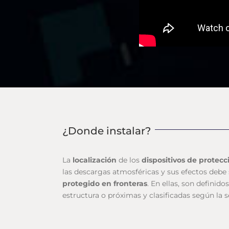
¿Donde instalar?
La
localización
de los
dispositivos de protecci
las descargas atmosféricas y sus efectos debe
protegido en fronteras
. En ellas, son defini
estructura o próximas y clasificadas según la s