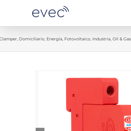
Skip
to
content
Clamper
,
Domiciliario
,
Energía
,
Fotovoltaico
,
Industria
,
Oil & Gas