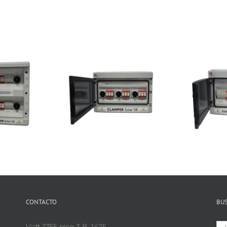
CONTACTO
BU
Se
Vidt 1755 piso 3 B, 1425