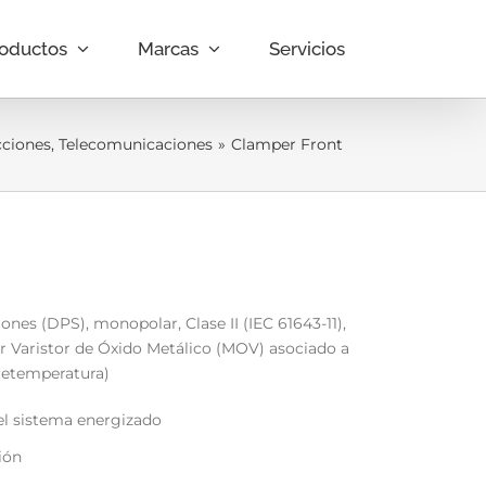
oductos
Marcas
Servicios
cciones
,
Telecomunicaciones
»
Clamper Front
nes (DPS), monopolar, Clase II (IEC 61643-11),
or Varistor de Óxido Metálico (MOV) asociado a
retemperatura)
el sistema energizado
ión