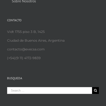
Sobre Nosotros
CONTACTO
Vidt 1755 piso 3 B, 1425
Ciudad de Buenos Aires, Argentina
contacto@evecsa.com
(+54)(9 11) 4172-9839
BUSQUEDA
Search
for: